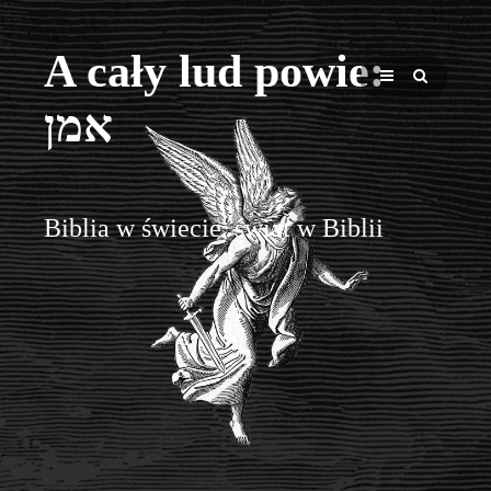
A cały lud powie:
אמן
Biblia w świecie, świat w Biblii