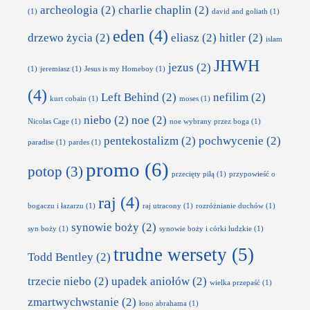
archeologia
(2)
charlie chaplin
(2)
(1)
david and goliath
(1)
eden
(4)
drzewo życia
(2)
eliasz
(2)
hitler
(2)
islam
JHWH
jezus
(2)
(1)
jeremiasz
(1)
Jesus is my Homeboy
(1)
(4)
Left Behind
(2)
nefilim
(2)
kurt cobain
(1)
moses
(1)
niebo
(2)
noe
(2)
Nicolas Cage
(1)
noe wybrany przez boga
(1)
pentekostalizm
(2)
pochwycenie
(2)
paradise
(1)
pardes
(1)
promo
(6)
potop
(3)
przecięty piłą
(1)
przypowieść o
raj
(4)
bogaczu i łazarzu
(1)
raj utracony
(1)
rozróżnianie duchów
(1)
synowie boży
(2)
syn boży
(1)
synowie boży i córki ludzkie
(1)
trudne wersety
(5)
Todd Bentley
(2)
trzecie niebo
(2)
upadek aniołów
(2)
wielka przepaść
(1)
zmartwychwstanie
(2)
łono abrahama
(1)