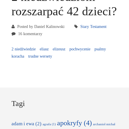
rozszarpać 42 dzieci?
Posted by Daniel Kalinowski
Stary Testament
16 komentarzy
2 niedźwiedzie
eliasz
elizeusz
pochwycenie
psalmy
koracha
trudne wersety
Tagi
apokryfy
(4)
adam i ewa
(2)
agrafa
(1)
archanioł michał