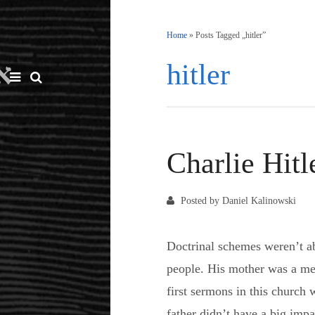
Home
»
Posts Tagged „hitler”
e: אמן
hitler
Charlie Hitl
Posted by Daniel Kalinowski
Doctrinal schemes weren’t ab
people. His mother was a me
first sermons in this church
father didn’t have a big im