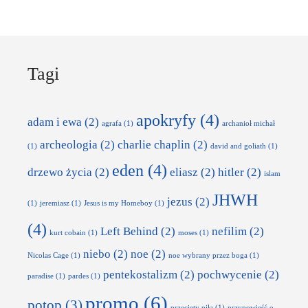
Tagi
apokryfy
(4)
adam i ewa
(2)
agrafa
(1)
archanioł michał
archeologia
(2)
charlie chaplin
(2)
(1)
david and goliath
(1)
eden
(4)
drzewo życia
(2)
eliasz
(2)
hitler
(2)
islam
JHWH
jezus
(2)
(1)
jeremiasz
(1)
Jesus is my Homeboy
(1)
(4)
Left Behind
(2)
nefilim
(2)
kurt cobain
(1)
moses
(1)
niebo
(2)
noe
(2)
Nicolas Cage
(1)
noe wybrany przez boga
(1)
pentekostalizm
(2)
pochwycenie
(2)
paradise
(1)
pardes
(1)
promo
(6)
potop
(3)
przecięty piłą
(1)
przypowieść o