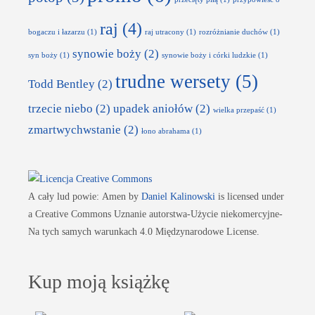
raj
(4)
bogaczu i łazarzu
(1)
raj utracony
(1)
rozróżnianie duchów
(1)
synowie boży
(2)
syn boży
(1)
synowie boży i córki ludzkie
(1)
trudne wersety
(5)
Todd Bentley
(2)
trzecie niebo
(2)
upadek aniołów
(2)
wielka przepaść
(1)
zmartwychwstanie
(2)
łono abrahama
(1)
A cały lud powie: Amen
by
Daniel Kalinowski
is licensed under
a Creative Commons Uznanie autorstwa-Użycie niekomercyjne-
Na tych samych warunkach 4.0 Międzynarodowe License.
Kup moją książkę