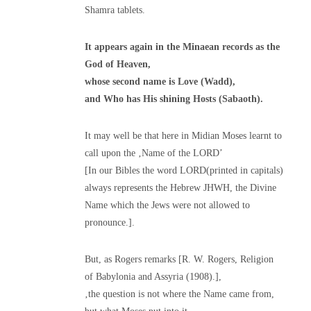
Shamra tablets.
It appears again in the Minaean records as the
God of Heaven,
whose second name is Love (Wadd),
and Who has His shining Hosts (Sabaoth).
It may well be that here in Midian Moses learnt to
call upon the ‚Name of the LORD’
[In our Bibles the word LORD(printed in capitals)
always represents the Hebrew JHWH, the Divine
Name which the Jews were not allowed to
pronounce.].
But, as Rogers remarks [R. W. Rogers, Religion
of Babylonia and Assyria (1908).],
‚the question is not where the Name came from,