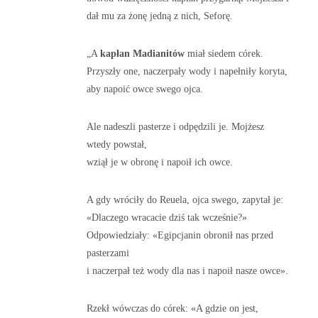
dał mu za żonę jedną z nich, Seforę.
„A
kapłan Madianitów
miał siedem córek.
Przyszły one, naczerpały wody i napełniły koryta,
aby napoić owce swego ojca.
Ale nadeszli pasterze i odpędzili je. Mojżesz
wtedy powstał,
wziął je w obronę i napoił ich owce.
A gdy wróciły do Reuela, ojca swego, zapytał je:
«Dlaczego wracacie dziś tak wcześnie?»
Odpowiedziały: «Egipcjanin obronił nas przed
pasterzami
i naczerpał też wody dla nas i napoił nasze owce».
Rzekł wówczas do córek: «A gdzie on jest,