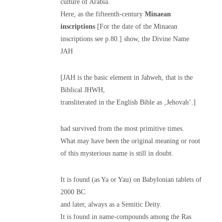
culture of Arabia.
Here, as the fifteenth-century
Minaean
inscriptions
[For the date of the Minaean
inscriptions see p.80.] show, the Divine Name
JAH
[JAH is the basic element in Jahweh, that is the
Biblical JHWH,
transliterated in the English Bible as ‚Jehovah’.]
had survived from the most primitive times.
What may have been the original meaning or root
of this mysterious name is still in doubt.
It is found (as Ya or Yau) on Babylonian tablets of
2000 BC
and later, always as a Semitic Deity.
It is found in name-compounds among the Ras