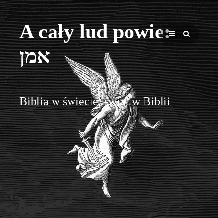
A cały lud powie:
אמן
Biblia w świecie, świat w Biblii