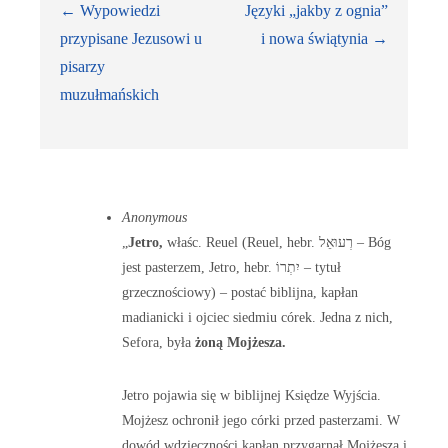
←
Wypowiedzi
Języki „jakby z ognia”
navigation
przypisane Jezusowi u
i nowa świątynia
→
pisarzy
muzułmańskich
Anonymous
„
Jetro,
właśc. Reuel (Reuel, hebr. רְעוּאֵל – Bóg
jest pasterzem, Jetro, hebr. יִתְרוֹ – tytuł
grzecznościowy) – postać biblijna, kapłan
madianicki i ojciec siedmiu córek. Jedna z nich,
Sefora, była
żoną Mojżesza.
Jetro pojawia się w biblijnej Księdze Wyjścia.
Mojżesz ochronił jego córki przed pasterzami. W
dowód wdzięczności kapłan przygarnął Mojżesza i