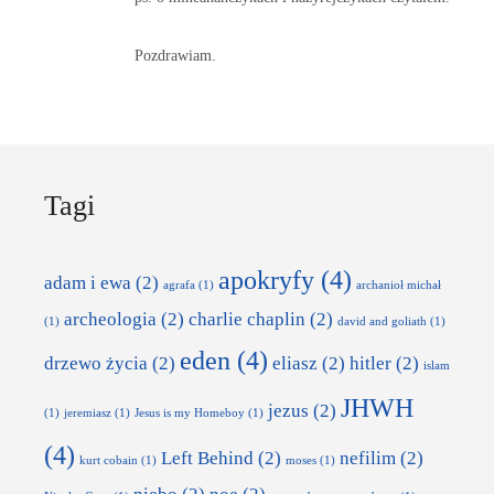
Pozdrawiam.
Tagi
apokryfy
(4)
adam i ewa
(2)
agrafa
(1)
archanioł michał
archeologia
(2)
charlie chaplin
(2)
(1)
david and goliath
(1)
eden
(4)
drzewo życia
(2)
eliasz
(2)
hitler
(2)
islam
JHWH
jezus
(2)
(1)
jeremiasz
(1)
Jesus is my Homeboy
(1)
(4)
Left Behind
(2)
nefilim
(2)
kurt cobain
(1)
moses
(1)