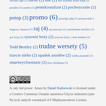
niebo
(2)
noe
(2)
Nicolas Cage
(1)
noe wybrany przez boga
(1)
pentekostalizm
(2)
pochwycenie
(2)
paradise
(1)
pardes
(1)
promo
(6)
potop
(3)
przecięty piłą
(1)
przypowieść o
raj
(4)
bogaczu i łazarzu
(1)
raj utracony
(1)
rozróżnianie duchów
(1)
synowie boży
(2)
syn boży
(1)
synowie boży i córki ludzkie
(1)
trudne wersety
(5)
Todd Bentley
(2)
trzecie niebo
(2)
upadek aniołów
(2)
wielka przepaść
(1)
zmartwychwstanie
(2)
łono abrahama
(1)
A cały lud powie: Amen
by
Daniel Kalinowski
is licensed under
a Creative Commons Uznanie autorstwa-Użycie niekomercyjne-
Na tych samych warunkach 4.0 Międzynarodowe License.