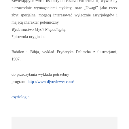
zawierających zwrot osobisty do cesarza Wilhelma II, wywołany
niezawodnie wymaganiami etykiety, oraz „Uwagi” jako rzecz
zbyt specjalną, mogącą interesować wyłącznie assyrjologów i
mającą charakter polemiczny.
Wydawnictwo Myśli Niepodległej.
*pisownia oryginalna
Babilon i Bibja, wykład Fryderyka Delitscha z ilustracjami,
1907.
do przeczytania wykładu potrzebny
program:
http://www.djvuviewer.com/
asyriologia
Post