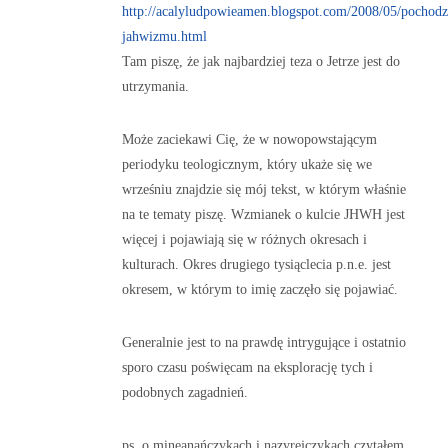
http://acalyludpowieamen.blogspot.com/2008/05/pochodz
jahwizmu.html
Tam piszę, że jak najbardziej teza o Jetrze jest do
utrzymania.
Może zaciekawi Cię, że w nowopowstającym
periodyku teologicznym, który ukaże się we
wrześniu znajdzie się mój tekst, w którym właśnie
na te tematy piszę. Wzmianek o kulcie JHWH jest
więcej i pojawiają się w różnych okresach i
kulturach. Okres drugiego tysiąclecia p.n.e. jest
okresem, w którym to imię zaczęło się pojawiać.
Generalnie jest to na prawdę intrygujące i ostatnio
sporo czasu poświęcam na eksplorację tych i
podobnych zagadnień.
ps. o mineanańczykach i nazyrejczykach czytałem.