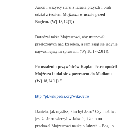
Aaron i wszyscy starsi z Izraela przyszli i brali
udział
z teściem Mojżesza w uczcie przed
Bogiem. (Wj 18,12[1])
Doradzał także Mojżeszowi, aby ustanowił
przełożonych nad Izraelem, a sam zajął się jedynie
najważniejszymi sprawami (Wj 18,17-23[1]).
Po ustaleniu przywódców Kapłan Jetro opuścił
Mojżesza i udał się z powrotem do Madianu
(Wj 18,24[1]).”
http://pl.wikipedia.org/wiki/Jetro
Danielu, jak myślisz, kim był Jetro? Czy możliwe
jest że Jetro wierzył w Jahweh, i że to on
przekazał Mojżeszowi naukę o Jahweh – Bogu o