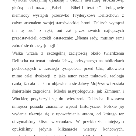
wywołał olbrzymią dyskusję i osobną literaturę broszurową,
głośną pod nazwą „Babel u. Bibel-Litteratur.” Teologowie
niemieccy wystąpili przeciwko Fryderykowi Delitschowi z
całym arsenałem swojej staroświeckiej broni. Delitsch wytrącał
im tę broń z ręki, oni zaś przez swoich najlepszych
przedstawicieli orzekli ostatecznie: „Niema rady, musimy sami
zabrać się do assyrjologji.”
Walka wrzała z szczególną zaciętością około twierdzenia
Delitscha na temat imienia Jahwy, odczytanego na tabliczkach
pochodzących z trzeciego tysiącolecia przed Chr., albowiem
mimo całej dyskrecji, z jaką autor rzecz traktował, teologja
czuła, iż cała nauka o objawieniu się Jahwy Mojżeszowi została
śmiertelnie zagrożona, Młodsi assyrjologowie, jak Zimmern i
Winckler, przyłączyli się do twierdzenia Delitscha. Rozprawa
niniejsza posiada znaczenie wprost historyczne. Polskie jej
wydanie ukazuje się z upoważnienia autora, od którego też
otrzymaliśmy klisze wizerunków. W przekładzie niniejszym
opuściliśmy jedynie kilkanaście wierszy końcowych,