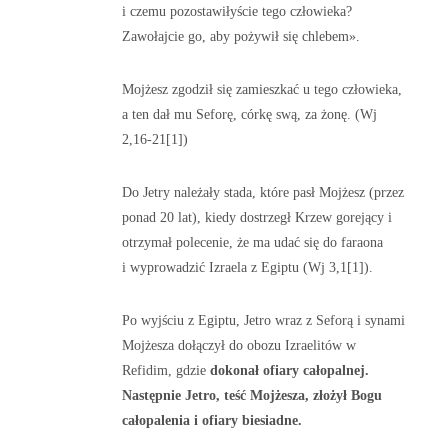
i czemu pozostawiłyście tego człowieka?
Zawołajcie go, aby pożywił się chlebem».
Mojżesz zgodził się zamieszkać u tego człowieka,
a ten dał mu Seforę, córkę swą, za żonę. (Wj
2,16-21[1])
Do Jetry należały stada, które pasł Mojżesz (przez
ponad 20 lat), kiedy dostrzegł Krzew gorejący i
otrzymał polecenie, że ma udać się do faraona
i wyprowadzić Izraela z Egiptu (Wj 3,1[1]).
Po wyjściu z Egiptu, Jetro wraz z Seforą i synami
Mojżesza dołączył do obozu Izraelitów w
Refidim, gdzie
dokonał ofiary całopalnej.
Następnie Jetro, teść Mojżesza, złożył Bogu
całopalenia i ofiary biesiadne.